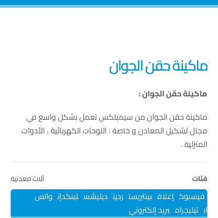
ماكينة حقن الجوان
ماكينة حقن الجوان :
ماكينة حقن الجوان من سيمبلكس تعمل بشكل واسع في
مجال تشكيل المعادن و خاصة : اللوحات الكهربائية ، الأدوات
المنزلية .
فئات
آلات معدنية
فيسبوك
إغلاق
بينتريست
رديت
ديليشس
لينكدإن
واتس
اب
تيليجرام
بريد إلكتروني