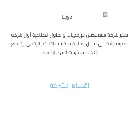
ﺗﻌﺗﺑر ﺷرﻛﺔ ﺳﯾﻣﺑﻠﻛس ﻟﻠﺑرﻣﺟﯾﺎت واﻟﺣﻠول اﻟﺻﻧﺎﻋﯾﺔ أول ﺷرﻛﺔ
ﻣﺻرﯾﺔ راﺋدة ﻓﻲ ﻣﺟﺎل ﺻﻧﺎﻋﺔ ﻣﺎﻛﯾﻧﺎت اﻟﺗﺣﻛم اﻟرﻗﻣﻲ وﺗﺻﻧﯾﻊ
(CNC). ﻣﺎﻛﯾﻧﺎت اﻟﺳﻲ ان ﺳﻲ
اقسام الشركة
الرئيسية
من نحن
اخبار الشركة
تواصل معنا