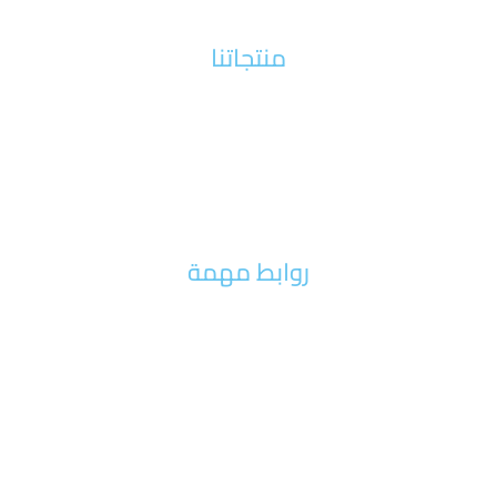
منتجاتنا
الات الخشب
آلات معدنية
آلات الدعاية والإعلان
روابط مهمة
طلب صيانه
طلب تدريب
معرضنا
معرض الفيديو