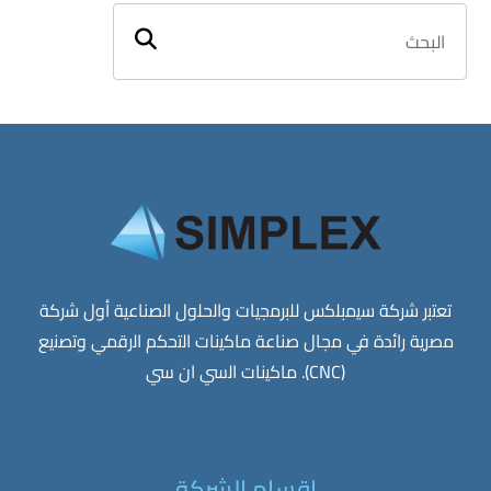
ﺗﻌﺗﺑر ﺷرﻛﺔ ﺳﯾﻣﺑﻠﻛس ﻟﻠﺑرﻣﺟﯾﺎت واﻟﺣﻠول اﻟﺻﻧﺎﻋﯾﺔ أول ﺷرﻛﺔ
ﻣﺻرﯾﺔ راﺋدة ﻓﻲ ﻣﺟﺎل ﺻﻧﺎﻋﺔ ﻣﺎﻛﯾﻧﺎت اﻟﺗﺣﻛم اﻟرﻗﻣﻲ وﺗﺻﻧﯾﻊ
(CNC). ﻣﺎﻛﯾﻧﺎت اﻟﺳﻲ ان ﺳﻲ
اقسام الشركة