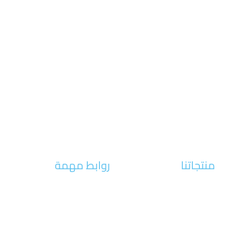
منتجاتنا
روابط مهمة
الات الخشب
طلب صيانه
آلات معدنية
طلب تدريب
آلات الدعاية والإعلان
معرضنا