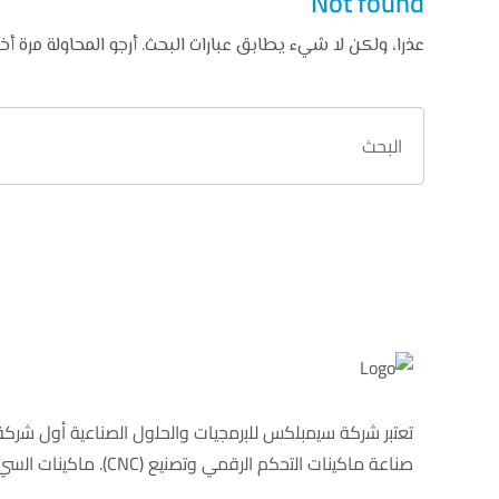
Not found
عذرا، ولكن لا شيء يطابق عبارات البحث. أرجو المحاولة مرة أ
ﺗﻌﺗﺑر ﺷرﻛﺔ ﺳﯾﻣﺑﻠﻛس ﻟﻠﺑرﻣﺟﯾﺎت واﻟﺣﻠول اﻟﺻﻧﺎﻋﯾﺔ أول ﺷرﻛﺔ
ﺻﻧﺎﻋﺔ ﻣﺎﻛﯾﻧﺎت اﻟﺗﺣﻛم اﻟرﻗﻣﻲ وﺗﺻﻧﯾﻊ (CNC). ﻣﺎﻛﯾﻧﺎت اﻟﺳﻲ ان ﺳﻲ