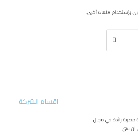
خرى بإستخدام كلمات أخرى.
اقسام الشركة
الرئيسية
 ﻣﺻرﯾﺔ راﺋدة ﻓﻲ ﻣﺟﺎل
من نحن
اخبار الشركة