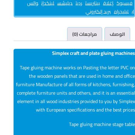
فيسبوك
إغلاق
بينتريست
رديت
ديليشس
لينكدإن
واتس
اب
تيليجرام
بريد إلكتروني
الوصف
مراجعات (0)
Simplex craft and plate gluing machines
Tape gluing machine works on
Pasting the letter PVC on
the wooden panels that are used in home and office
furniture Manufacture of all forms of kitchens, furnishing,
complete furniture units and others, and it is an essential
element in all wood industries provided to you by Simplex
with European specifications and the best prices
Tape gluing machine stage table