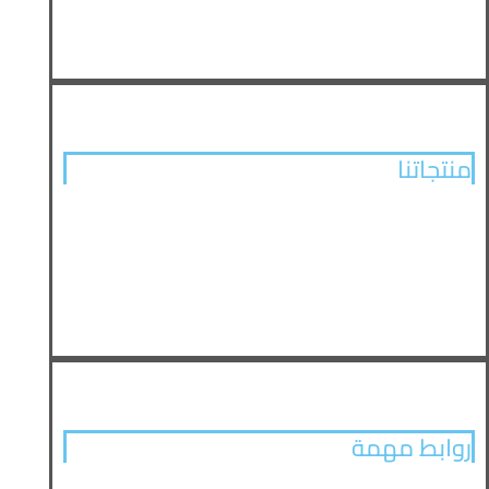
اخبار الشركة
تواصل معنا
منتجاتنا
الات الخشب
آلات معدنية
آلات الدعاية والإعلان
روابط مهمة