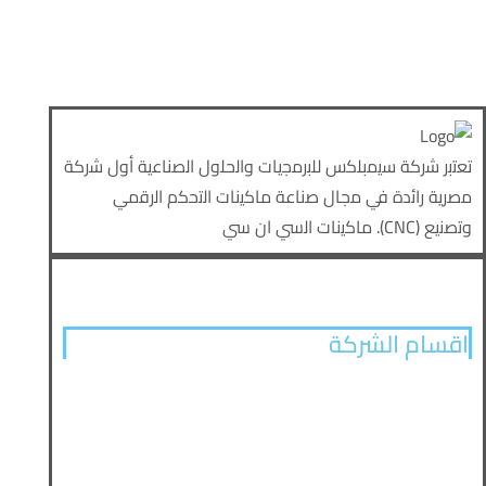
ﺗﻌﺗﺑر ﺷرﻛﺔ ﺳﯾﻣﺑﻠﻛس ﻟﻠﺑرﻣﺟﯾﺎت واﻟﺣﻠول اﻟﺻﻧﺎﻋﯾﺔ أول ﺷرﻛﺔ
ﻣﺻرﯾﺔ راﺋدة ﻓﻲ ﻣﺟﺎل ﺻﻧﺎﻋﺔ ﻣﺎﻛﯾﻧﺎت اﻟﺗﺣﻛم اﻟرﻗﻣﻲ
وﺗﺻﻧﯾﻊ (CNC). ﻣﺎﻛﯾﻧﺎت اﻟﺳﻲ ان ﺳﻲ
اقسام الشركة
الرئيسية
من نحن