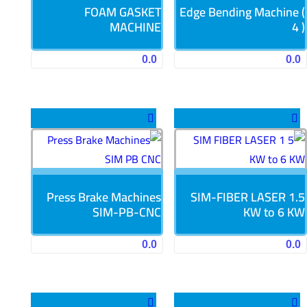
FOAM GASKET
Edge Bending Machine (
MACHINE
4 )
0.0
0.0
Press Brake Machines
SIM-FIBER LASER 1.5
SIM-PB-CNC
KW to 6 KW
0.0
0.0