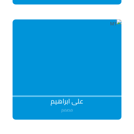
علی ابراهیم
مصمم