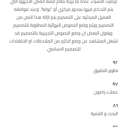
لإنترنت الأشياء. عادةً ما يربط نظام أتمتة المنزل الأجهزة التي
يتم التحكم فيها بمحور مركزي أو "بوابة". وعند موافقه
العميل المبدئيه على التصميم يتم ازالة هذا النص من
التصميم ويتم وضع النصوص النهائية المطلوبة للتصميم
ويقول البعض ان وضع النصوص التجريبية بالتصميم قد
تشغل المشاهد عن وضع الكثير من الملاحظات او الانتقادات
للتصميم الاساسي.
٩٢
تطوير التطبيق
٩٧
عملاء راضون
٨٦
البحث و التنمية