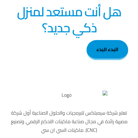
هل أنت مستعد لمنزل
ذكي جديد؟
البدء
البدء
ﺗﻌﺗﺑر ﺷرﻛﺔ ﺳﯾﻣﺑﻠﻛس ﻟﻠﺑرﻣﺟﯾﺎت واﻟﺣﻠول اﻟﺻﻧﺎﻋﯾﺔ أول ﺷرﻛﺔ
ﻣﺻرﯾﺔ راﺋدة ﻓﻲ ﻣﺟﺎل ﺻﻧﺎﻋﺔ ﻣﺎﻛﯾﻧﺎت اﻟﺗﺣﻛم اﻟرﻗﻣﻲ وﺗﺻﻧﯾﻊ
(CNC). ﻣﺎﻛﯾﻧﺎت اﻟﺳﻲ ان ﺳﻲ