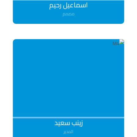
اسماعیل رحیم
مصمم
زینب سعید
المدیر