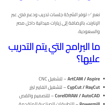
نعم ✅
توفر الشركة جلسات تدريب ودعم فني عبر
الإنترنت، بالإضافة إلى زيارات ميدانية داخل مصر
والسعودية.
ما البرامج التي يتم التدريب
عليها؟
ArtCAM / Aspire
– لتشغيل CNC
CypCut / RayCut
– لتشغيل الفايبر ليزر
CorelDRAW / AutoCAD
– للتصميم والقص
Powermill
– للتطبيقات الصناعية المتقدمة