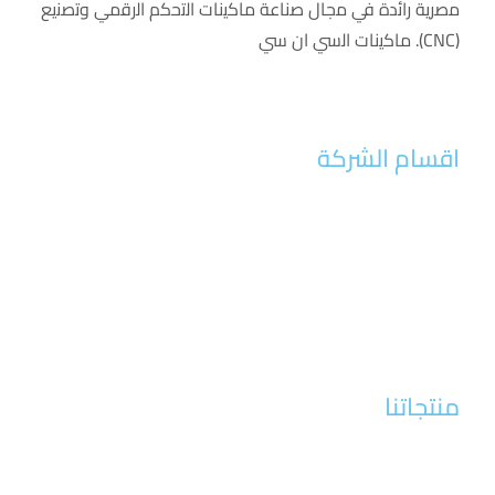
ﻣﺻرﯾﺔ راﺋدة ﻓﻲ ﻣﺟﺎل ﺻﻧﺎﻋﺔ ﻣﺎﻛﯾﻧﺎت اﻟﺗﺣﻛم اﻟرﻗﻣﻲ وﺗﺻﻧﯾﻊ
(CNC). ﻣﺎﻛﯾﻧﺎت اﻟﺳﻲ ان ﺳﻲ
اقسام الشركة
الرئيسية
من نحن
اخبار الشركة
تواصل معنا
منتجاتنا
الات الخشب