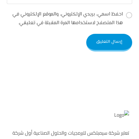
احفظ اسمي، بريدي الإلكتروني، والموقع الإلكتروني في
هذا المتصفح لاستخدامها المرة المقبلة في تعليقي.
ﺗﻌﺗﺑر ﺷرﻛﺔ ﺳﯾﻣﺑﻠﻛس ﻟﻠﺑرﻣﺟﯾﺎت واﻟﺣﻠول اﻟﺻﻧﺎﻋﯾﺔ أول ﺷرﻛﺔ