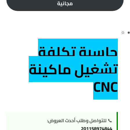
مجانية
حاسبة تكلفة
تشغيل ماكينة
CNC
📞
للتواصل وطلب أحدث العروض:
201158974844