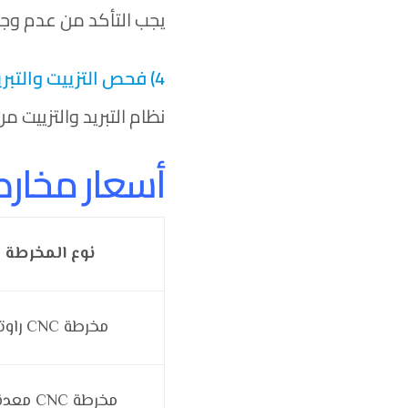
يجب التأكد من عدم وجو
4) فحص التزييت والتبريد
نظام التبريد والتزييت 
أسعار مخارط CNC مستعملة للبيع في مصر (
نوع المخرطة
مخرطة CNC راوتر
مخرطة CNC معدنية