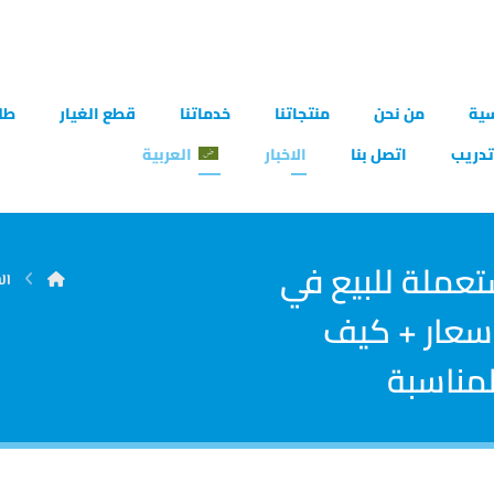
سية
من نحن
منتجاتنا
خدماتنا
قطع الغيار
طل
دريب
اتصل بنا
الاخبار
العربية
 CNC مستعملة للبيع في
ال
أسعار + كيف
المناسبة