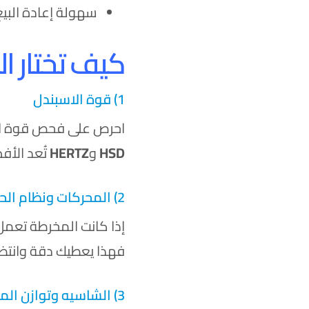
سهولة إعادة البيع
كيف تختار المخرطة C
1) قوة الاسبندل
احرص على فحص قوة الاس
HSD
و
HERTZ
تُعد الأف
2) المحركات ونظام الحركة
إذا كانت المخرطة تعم
فهذا يعطيك دقة وانتظ
3) الشاسيه وتوازن الماكينة