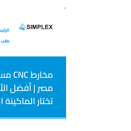
"
الرئي
طلب ت
مخارط
مصر | أفضل ال
تختار الماكينة 