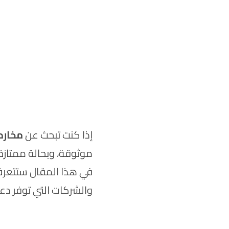
إذا كنت تبحث عن
مخارط CNC مستعملة 
موثوقة، وبحالة ممتاز
في هذا المقال ستتعرف على أفضل 
والشركات التي توفر دعمً