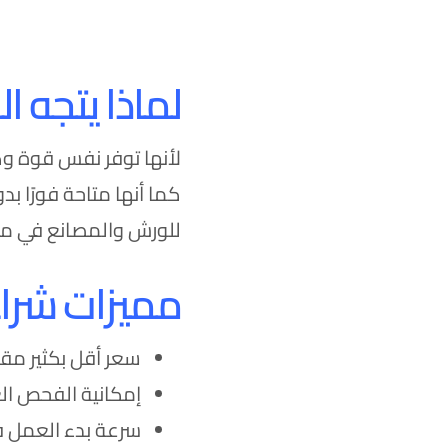
لماذا يتجه الكثي
لأنها توفر نفس قوة وكف
كما أنها متاحة فورًا بدو
للورش والمصانع في مص
مميزات شراء مخرط
سعر أقل بكثير مقار
إمكانية الفحص الع
سرعة بدء العمل فو