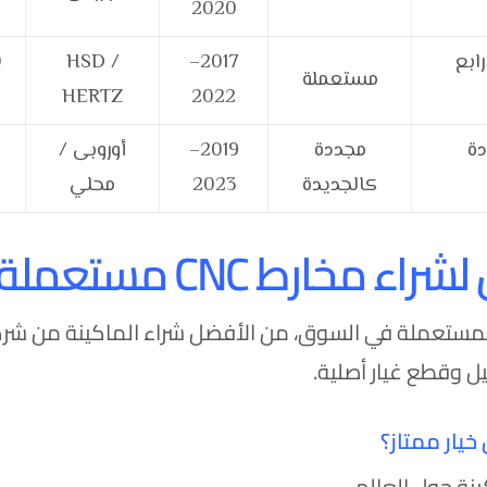
2020
ور رابع
2017–
HSD /
مستعملة
HERTZ
2022
تعددة
مجددة
2019–
أوروبى /
كالجديدة
2023
محلي
رط CNC مستعملة في مصر
المستعملة في السوق، من الأفضل شراء الماكينة من شر
يل وقطع غيار أصلية.
يار ممتاز؟